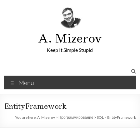
A. Mizerov
Keep It Simple Stupid
Menu
EntityFramework
You are here:
A. Mizerov
>
Программирование
>
SQL
>
EntityFramework