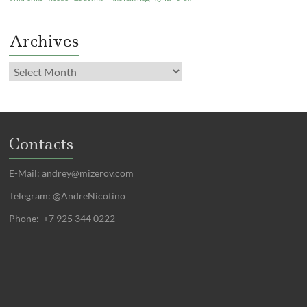
Archives
Contacts
E-Mail:
andrey@mizerov.com
Telegram: @AndreNicotino
Phone: +7 925 344 0222