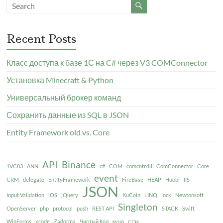
Recent Posts
Класс доступа к базе 1С на C# через V3 COMConnector
Установка Minecraft & Python
Универсальный брокер команд
Сохранить данные из SQL в JSON
Entity Framework old vs. Core
API
Binance
1VC83
ANN
c#
COM
comcntr.dll
ComConnector
Core
event
CRM
delegate
EntityFramework
FireBase
HEAP
Huobi
IIS
JSON
Input Validation
iOS
jQuery
KuCoin
LINQ
lock
Newtonsoft
Singleton
OpenServer
php
protocol
push
REST API
STACK
Swift
WinForms
xcode
Zadorma
Чистый Код
куча
стэк