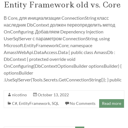
Entity Framework old vs. Core
В Core, для инициализации ConnectionString класс
наследник DbContext должен переопределить метод
OnConfiguring. Добавляем Dependency Injection
UserSqlServer с параметром ConnectionString. using
Microsoft.EntityFrameworkCore; namespace
AmassWebApi.DataAccess.Data { public class AmassDb :
DbContext { protected override void
OnConfiguring(DbContextOptionsBuilder optionsBuilder) {
optionsBuilder
.UseSqlServer(Tools.Secrets.GetConnectionString()); } public
nicotino
October 13, 2022
C#
,
EntityFramework
,
SQL
No Comments
Read more