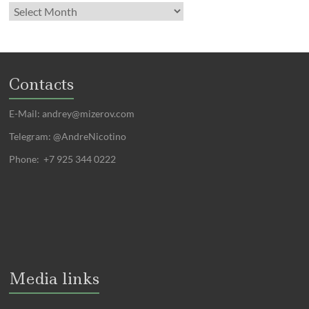
Contacts
E-Mail:
andrey@mizerov.com
Telegram: @AndreNicotino
Phone: +7 925 344 0222
Media links