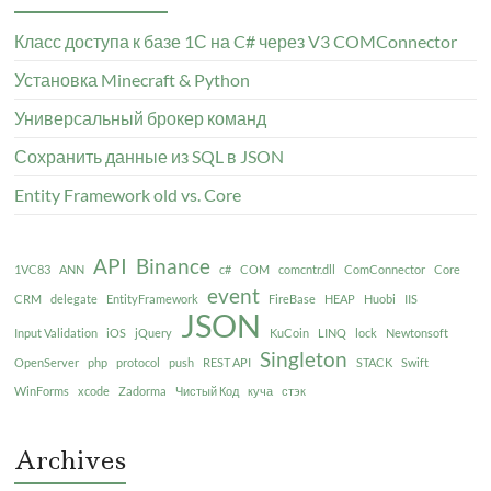
Класс доступа к базе 1С на C# через V3 COMConnector
Установка Minecraft & Python
Универсальный брокер команд
Сохранить данные из SQL в JSON
Entity Framework old vs. Core
API
Binance
1VC83
ANN
c#
COM
comcntr.dll
ComConnector
Core
event
CRM
delegate
EntityFramework
FireBase
HEAP
Huobi
IIS
JSON
Input Validation
iOS
jQuery
KuCoin
LINQ
lock
Newtonsoft
Singleton
OpenServer
php
protocol
push
REST API
STACK
Swift
WinForms
xcode
Zadorma
Чистый Код
куча
стэк
Archives