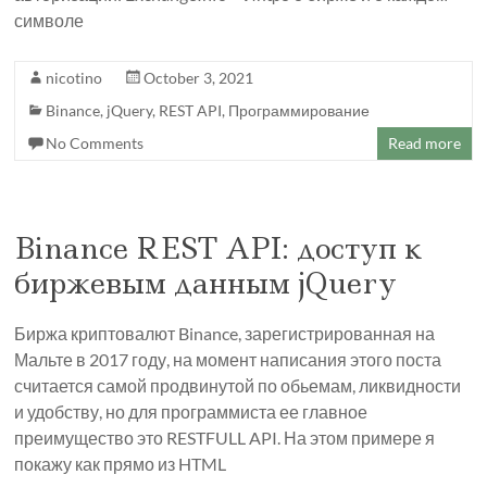
символе
nicotino
October 3, 2021
Binance
,
jQuery
,
REST API
,
Программирование
No Comments
Read more
Binance REST API: доступ к
биржевым данным jQuery
Биржа криптовалют Binance, зарегистрированная на
Мальте в 2017 году, на момент написания этого поста
считается самой продвинутой по обьемам, ликвидности
и удобству, но для программиста ее главное
преимущество это RESTFULL API. На этом примере я
покажу как прямо из HTML