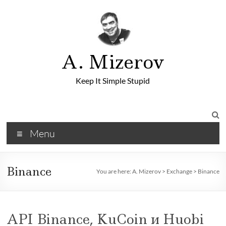
A. Mizerov
Keep It Simple Stupid
Menu
Binance
You are here:
A. Mizerov
>
Exchange
>
Binance
API Binance, KuCoin и Huobi