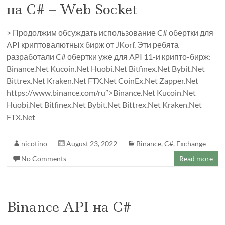
на C# – Web Socket
> Продолжим обсуждать использование C# обертки для
API криптовалютных бирж от JKorf. Эти ребята
разработали C# обертки уже для API 11-и крипто-бирж:
Binance.Net Kucoin.Net Huobi.Net Bitfinex.Net Bybit.Net
Bittrex.Net Kraken.Net FTX.Net CoinEx.Net Zapper.Net
https://www.binance.com/ru”>Binance.Net Kucoin.Net
Huobi.Net Bitfinex.Net Bybit.Net Bittrex.Net Kraken.Net
FTX.Net
nicotino
August 23, 2022
Binance
,
C#
,
Exchange
No Comments
Read more
Binance API на C#