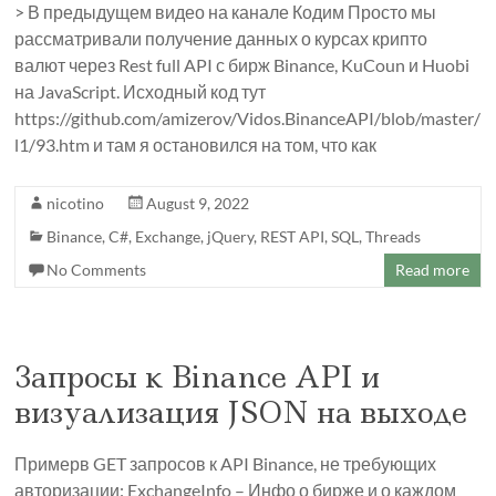
> В предыдущем видео на канале Кодим Просто мы
рассматривали получение данных о курсах крипто
валют через Rest full API с бирж Binance, KuCoun и Huobi
на JavaScript. Исходный код тут
https://github.com/amizerov/Vidos.BinanceAPI/blob/master/
l1/93.htm и там я остановился на том, что как
nicotino
August 9, 2022
Binance
,
C#
,
Exchange
,
jQuery
,
REST API
,
SQL
,
Threads
No Comments
Read more
Запросы к Binance API и
визуализация JSON на выходе
Примерв GET запросов к API Binance, не требующих
авторизации: ExchangeInfo – Инфо о бирже и о каждом