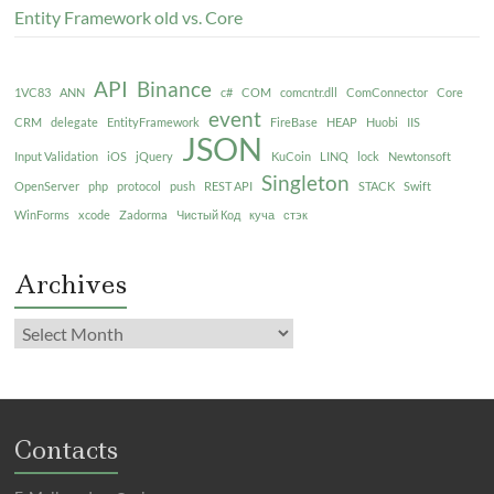
Entity Framework old vs. Core
API
Binance
1VC83
ANN
c#
COM
comcntr.dll
ComConnector
Core
event
CRM
delegate
EntityFramework
FireBase
HEAP
Huobi
IIS
JSON
Input Validation
iOS
jQuery
KuCoin
LINQ
lock
Newtonsoft
Singleton
OpenServer
php
protocol
push
REST API
STACK
Swift
WinForms
xcode
Zadorma
Чистый Код
куча
стэк
Archives
Contacts