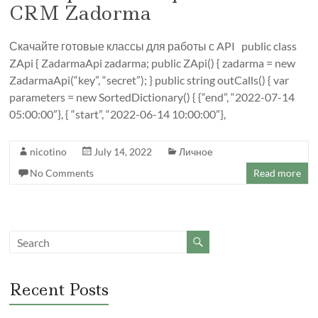
CRM Zadorma
Скачайте готовые классы для работы с API public class
ZApi { ZadarmaApi zadarma; public ZApi() { zadarma = new
ZadarmaApi(“key”, “secret”); } public string outCalls() { var
parameters = new SortedDictionary() { {“end”, “2022-07-14
05:00:00”}, { “start”, “2022-06-14 10:00:00”},
nicotino
July 14, 2022
Личное
No Comments
Read more
Recent Posts