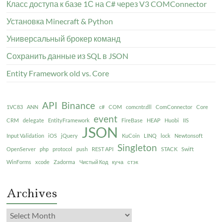
Класс доступа к базе 1С на C# через V3 COMConnector
Установка Minecraft & Python
Универсальный брокер команд
Сохранить данные из SQL в JSON
Entity Framework old vs. Core
API
Binance
1VC83
ANN
c#
COM
comcntr.dll
ComConnector
Core
event
CRM
delegate
EntityFramework
FireBase
HEAP
Huobi
IIS
JSON
Input Validation
iOS
jQuery
KuCoin
LINQ
lock
Newtonsoft
Singleton
OpenServer
php
protocol
push
REST API
STACK
Swift
WinForms
xcode
Zadorma
Чистый Код
куча
стэк
Archives