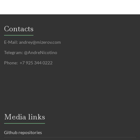
Contacts
E-Mail:
andrey@mizerov.com
Telegram: @AndreNicotino
Phone: +7 925 344 0222
Media links
Github repositories