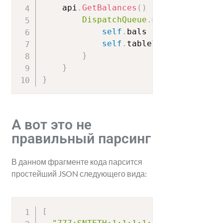
    api
.
GetBalances
(
)
{
 data 
in
DispatchQueue
.
main
.
async 
{
self
.
bals 
=
Balances
(
dat
self
.
tableView
.
reloadDat
}
}
}
А вот это не
правильный парсинг
В данном фрагменте кода парсится
простейший JSON следующего вида:
[