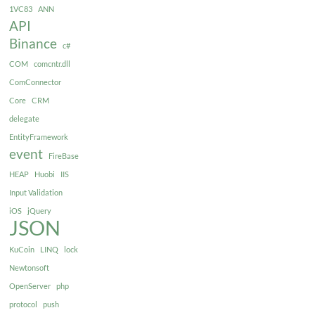
1VC83
ANN
API
Binance
c#
COM
comcntr.dll
ComConnector
Core
CRM
delegate
EntityFramework
event
FireBase
HEAP
Huobi
IIS
Input Validation
iOS
jQuery
JSON
KuCoin
LINQ
lock
Newtonsoft
OpenServer
php
protocol
push