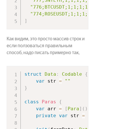
"777;SNTETH;1;1;1;1;usr1;@"
,
"776;BTCUSDT;1;1;1;1;usr1;@"
,
"774;ROSEUSDT;1;1;1;1;usr1;@"
]
Как видим, это просто массив строк и
если ползоваться правильным
способ, надо писать примерно так,
struct
Data
:
Codable
{
var
 str 
=
""
}
class
Paras
{
var
 arr 
=
[
Para
]
(
)
private
var
 str 
=
[
String
]
(
)