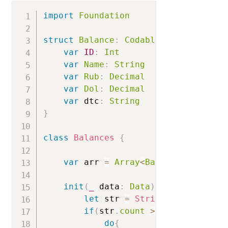
import
Foundation
struct
Balance
:
Codable
{
var
ID
:
Int
var
Name
:
String
var
Rub
:
Decimal
var
Dol
:
Decimal
var
 dtc
:
String
}
class
Balances
{
var
 arr 
=
Array
<
Balance
>
(
)
init
(
_
 data
:
Data
)
{
let
 str 
=
String
(
data
:
 data
,
if
(
str
.
count
>
0
)
{
do
{