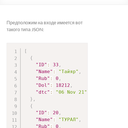
Предположим на входе имеется вот
такого типа JSON:
[
{
"ID"
:
33
,
"Name"
:
"Тайяр"
,
"Rub"
:
0
,
"Dol"
:
18212
,
"dtc"
:
"06 Nov 21"
}
,
{
"ID"
:
20
,
"Name"
:
"ТУРАЛ"
,
"Rub"
:
0
,