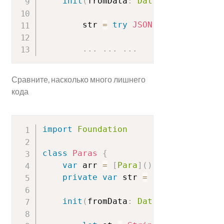
init
(
fromData
:
Data
=
Data
(
)
)
{
        str 
=
try
JSONDecoder
(
)
.
deco
.
.
.
.
.
.
.
.
.
Сравните, насколько много лишнего
кода
import
Foundation
class
Paras
{
var
 arr 
=
[
Para
]
(
)
private
var
 str 
=
[
String
]
(
)
init
(
fromData
:
Data
=
Data
(
)
)
{