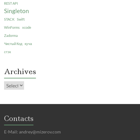
REST API
Singleton
STACK
Swift
WinForms
xcode
Zadorma
Чистый Код
куча
стэк
Archives
Contacts
E-Mail:
andrey@mizerov.com