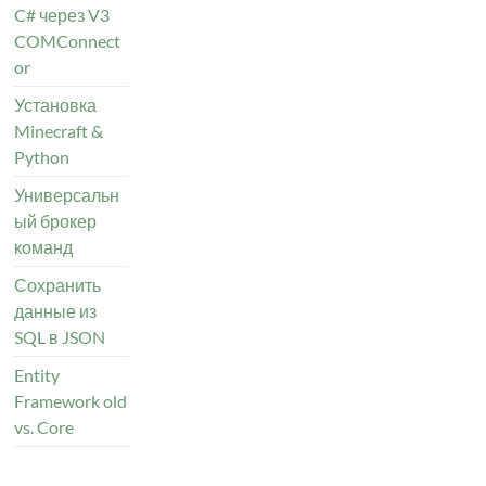
C# через V3
COMConnect
or
Установка
Minecraft &
Python
Универсальн
ый брокер
команд
Сохранить
данные из
SQL в JSON
Entity
Framework old
vs. Core