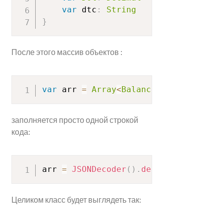
var
 dtc
:
String
}
После этого массив объектов :
var
 arr 
=
Array
<
Balance
>
(
)
заполняется просто одной строкой
кода:
arr 
=
JSONDecoder
(
)
.
decode
(
Array
<
Bal
Целиком класс будет выглядеть так: