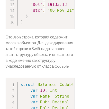
"Dol"
:
19133.13
,
"dtc"
:
"06 Nov 21"
}
]
Это Json строка, которая содержит
массив объектов. Для декодирования
такой строки в Swift надо заранее
знать структуру объекта и описать его
в коде именно как структуру,
унаследованную от класса Codable.
struct
Balance
:
Codable
{
var
ID
:
Int
var
Name
:
String
var
Rub
:
Decimal
var
Dol
:
Decimal