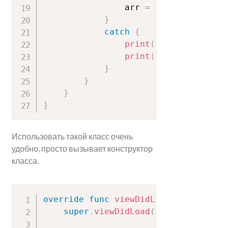
                arr 
=
try
JSONDecode
}
catch
{
print
(
"Error parsing
print
(
str
)
}
}
}
}
Использовать такой класс очень
удобно, просто вызывает конструктор
класса.
override
func
viewDidLoad
(
)
{
super
.
viewDidLoad
(
)