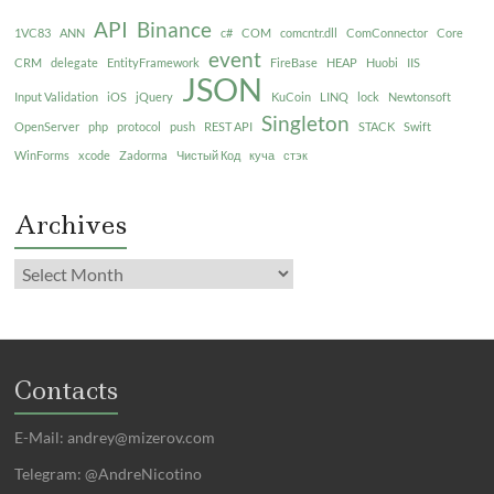
API
Binance
1VC83
ANN
c#
COM
comcntr.dll
ComConnector
Core
event
CRM
delegate
EntityFramework
FireBase
HEAP
Huobi
IIS
JSON
Input Validation
iOS
jQuery
KuCoin
LINQ
lock
Newtonsoft
Singleton
OpenServer
php
protocol
push
REST API
STACK
Swift
WinForms
xcode
Zadorma
Чистый Код
куча
стэк
Archives
Contacts
E-Mail:
andrey@mizerov.com
Telegram: @AndreNicotino